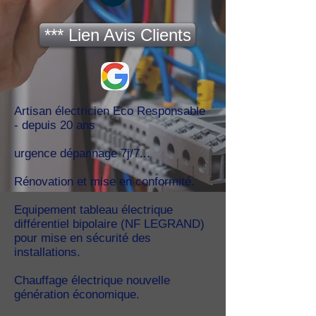
*** Lien Avis Clients
Artisan électricien Eco Responsable
- depuis 20 ans
urgence dépannage 7j/7...
Rénovation et mise en conformité.
Equipement tableau électrique
différentiel bipolaire (NF LEGRAND)
pour mise en sécurité des
installations.
Chauffage électrique nouvelle
génération économique.