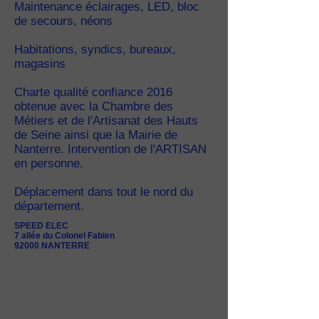
Maintenance éclairages, LED, bloc
de secours, néons
Habitations, syndics, bureaux,
magasins
Charte qualité confiance 2016
obtenue avec la Chambre des
Métiers et de l'Artisanat des Hauts
de Seine ainsi que la Mairie de
Nanterre. Intervention de l'ARTISAN
en personne.
Déplacement dans tout le nord du
département.
SPEED ELEC
7 allée du Colonel Fabien
92000 NANTERRE